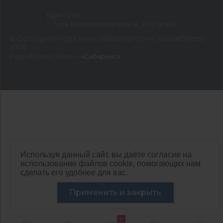
КДМ Тула
г. Тула, Новомосковское ш., 60 (1 этаж)
©
ООО ЦЕНТР КДМ. ИНН: 3661037157 ОГРН: 1063667287551
,
2026
Разработка сайта —
«Сибирикс»
Используя данный сайт, вы даёте согласие на
использование файлов cookie, помогающих нам
сделать его удобнее для вас.
Применить и закрыть
0