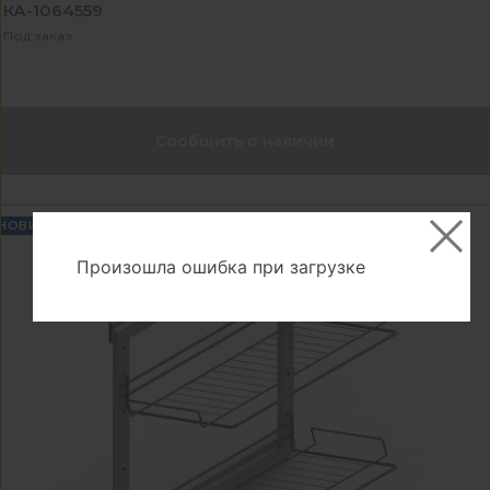
КА-1064559
Под заказ
Сообщить о наличии
НОВИНКА
Произошла ошибка при загрузке