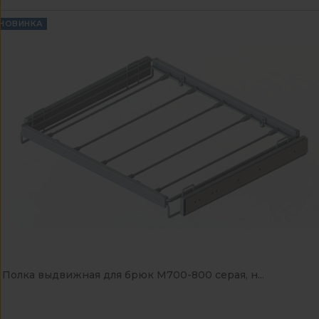
НОВИНКА
Полка выдвижная для брюк М700-800 серая, н...