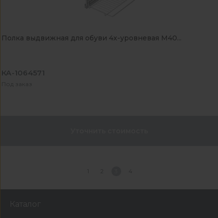
Полка выдвижная для обуви 4х-уровневая М40...
КА-1064571
Под заказ
Уточнить стоимость
1
2
3
4
Каталог