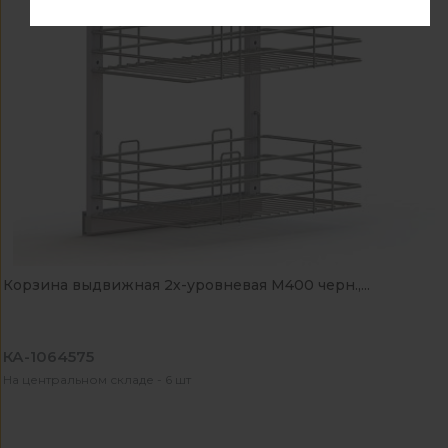
Корзина выдвижная 2х-уровневая М400 черн.,...
КА-1064575
На центральном складе - 6 шт