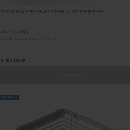
Полка выдвижная для обуви 2х-уровневая М40...
КА-1064566
На центральном складе - 5 шт
5 157.00 ₽
В корзину
НОВИНКА