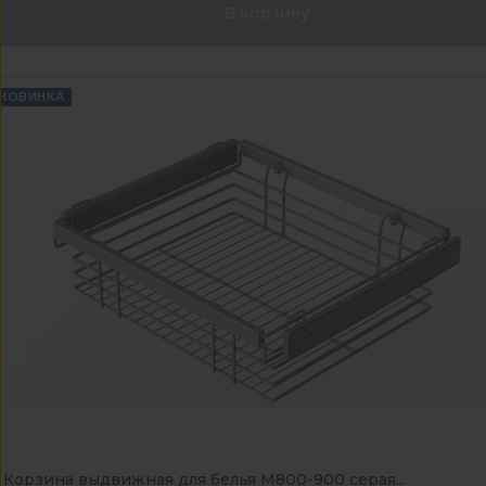
В корзину
НОВИНКА
Корзина выдвижная для белья М800-900 серая...