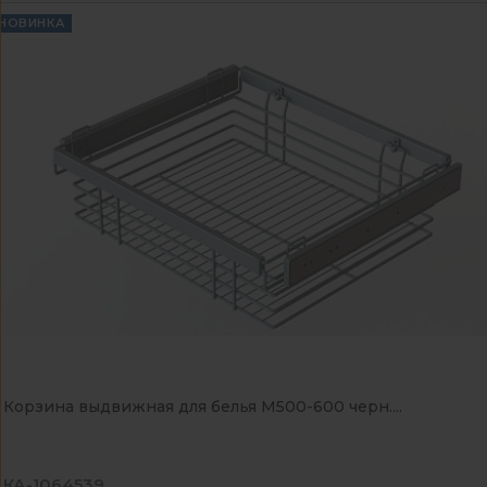
НОВИНКА
Корзина выдвижная для белья М500-600 черн....
КА-1064539