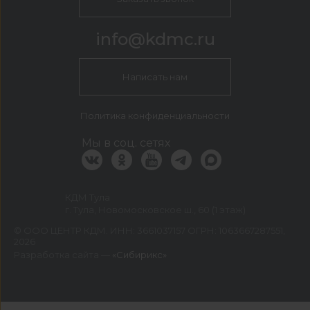
info@kdmc.ru
Написать нам
Политика конфиденциальности
Мы в соц. сетях
КДМ Тула
г. Тула, Новомосковское ш., 60 (1 этаж)
©
ООО ЦЕНТР КДМ. ИНН: 3661037157 ОГРН: 1063667287551
,
2026
Разработка сайта —
«Сибирикс»