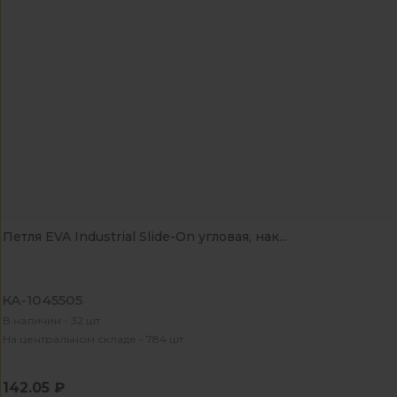
Петля EVA Industrial Slide-On угловая, нак...
КА-1045505
В наличии - 32 шт
На центральном складе - 784 шт
142.05 ₽